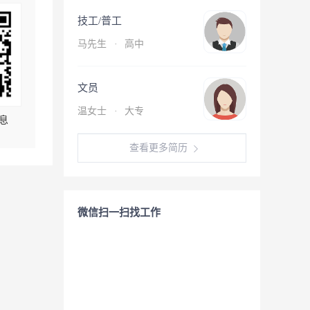
技工/普工
马先生
·
高中
文员
温女士
·
大专
息
查看更多简历
微信扫一扫找工作