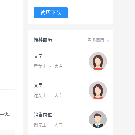
简历下载
推荐简历
更多简历
文员
罗女士
·
大专
文员
沈女士
·
大专
手快。
销售岗位
谢先生
·
大专