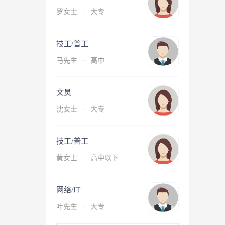
罗女士
·
大专
技工/普工
马先生
·
高中
文员
沈女士
·
大专
技工/普工
黄女士
·
高中以下
网络/IT
叶先生
·
大专